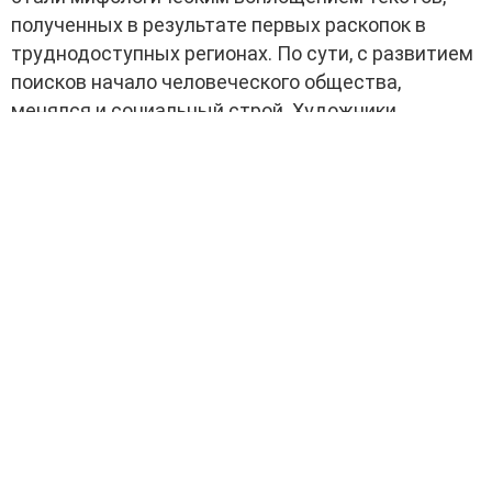
полученных в результате первых раскопок в
труднодоступных регионах. По сути, с развитием
поисков начало человеческого общества,
менялся и социальный строй. Художники
занимались осмысливанием исторического роли
государств, и по-своему видели их.
СРЕДНИЙ ПЕРИОД
Никола Пуссен
При этом, как и с готикой, каждая
страна по-своему видела классицизм. Если в
Российской Империи это в первую очередь,
принесло новый стиль архитектуры, то в Англии и
Франции художники начали заниматься
творчеством по специальной программе от
государства. Появились первые академию