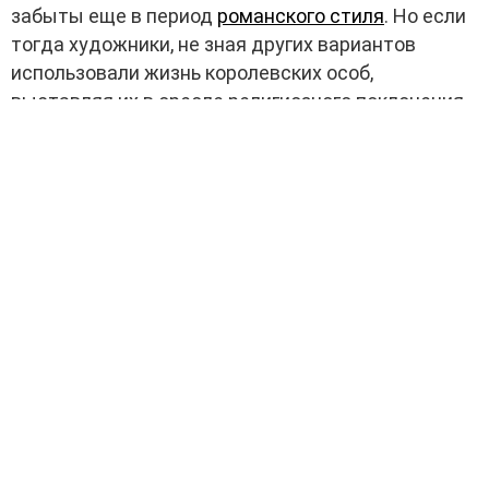
забыты еще в период
романского стиля
. Но если
тогда художники, не зная других вариантов
использовали жизнь королевских особ,
выставляя их в ореоле религиозного поклонения,
то последователи рококо осознанно шли на этот
шаг.
Картина Помпео Батонни Венера, дарящая Энею доспехи,
изготовленные Вулканом
СРЕДНИЙ ПЕРИОД
Впервые теория быстрых мазков появилась
вовремя уже позднего рококо, и изображалась не
во всех картинах. При этом, из-за фактического